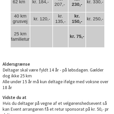
62 km
kr. 184,-
kr. 330,-
207,-
230,-
40 km
kr.
kr.
kr. 120,-
kr. 250,-
grusvej
135,-
150,-
25 km
kr. 75,-
familietur
Aldersgrænse
Deltager skal være fyldt 14 år - på løbsdagen. Gælder
dog ikke 25 km
Alle under 15 år må kun deltage ifølge med voksne over
18 år
Vidste du at
Hvis du deltager på vegne af et velgørenshedsevent så
kan Event arrangøren få et retur sponsorat på kr. 50,- pr