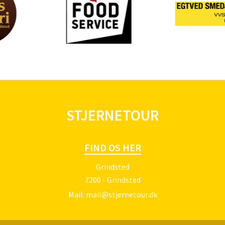
STJERNETOUR
FIND OS HER
Grindsted
7200 - Grindsted
Mail:
mail@stjernetour.dk