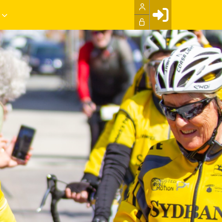
Facebook login
Husk mig
Glemt password
Opret profil
LOG IND